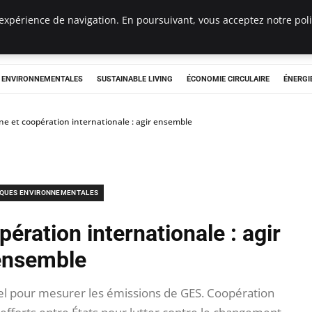
expérience de navigation. En poursuivant, vous acceptez notre polit
tryclub.com
S ENVIRONNEMENTALES
SUSTAINABLE LIVING
ÉCONOMIE CIRCULAIRE
ÉNERGI
ne et coopération internationale : agir ensemble
IQUES ENVIRONNEMENTALES
ération internationale : agir
ensemble
iel pour mesurer les émissions de GES. Coopération