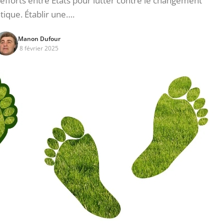
s efforts entre États pour lutter contre le changement
tique. Établir une….
Manon Dufour
8 février 2025