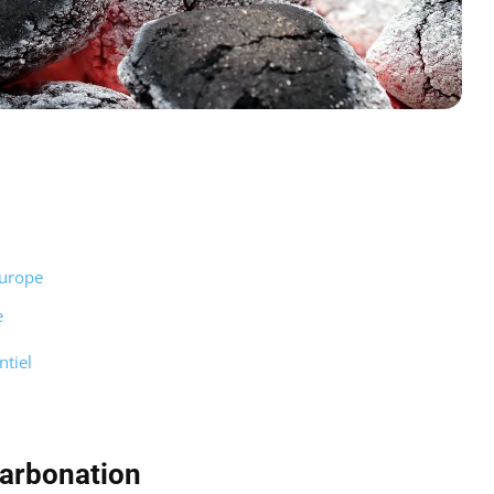
Europe
e
ntiel
carbonation