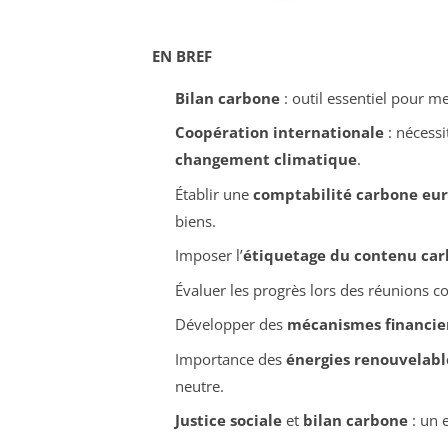
EN BREF
Bilan carbone
: outil essentiel pour m
Coopération internationale
: nécessit
changement climatique
.
Établir une
comptabilité carbone eu
biens.
Imposer l’
étiquetage du contenu ca
Évaluer les progrès lors des réunions 
Développer des
mécanismes financie
Importance des
énergies renouvelabl
neutre.
Justice sociale
et
bilan carbone
: un e