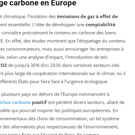
age carbone en Europe
 climatique, l’isolation des
émissions de gaz à effet de
ent essentielle. L’idée de développer une
comptabilité
 connaître précisément le contenu en carbone des biens
UE. En effet, des études montrent que l’étiquetage du contenu
 les consommateurs, mais aussi encourager les entreprises à
le, selon une analyse d’impact, l’introduction de tels
CO2
de jusqu’à 30% d’ici 2030 dans certaines secteurs clés.
e plus large de coopération internationale sur le climat, où il
ifférents États pour faire face à l’urgence écologique.
e plusieurs pays en dehors de l’Europe commencent à
bilan carbone
positif
ont pénétré divers secteurs, allant de
 modèle qui pourrait inspirer les politiques européennes. En
vironnementaux des choix de consommation, un tel système
our des alternatives plus respectueuses de l’environnement,
 long terme fixés par l’Accord de Paris. En somme,