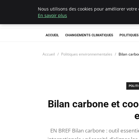
Nous utilisons des cookies pour améliorer votre 
Climategatecoun
En savoir plus
ACCUEIL
CHANGEMENTS CLIMATIQUES
POLITIQUE
Accueil
Politiques environnementales
Bilan carbo
POLIT
Bilan carbone et coop
EN BREF Bilan carbone : outil essent