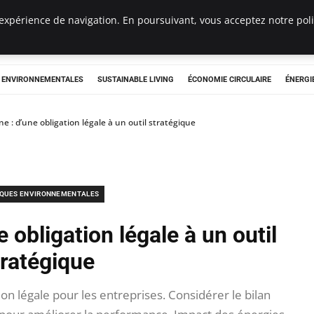
expérience de navigation. En poursuivant, vous acceptez notre polit
tryclub.com
S ENVIRONNEMENTALES
SUSTAINABLE LIVING
ÉCONOMIE CIRCULAIRE
ÉNERGI
ne : d’une obligation légale à un outil stratégique
IQUES ENVIRONNEMENTALES
 obligation légale à un outil
tratégique
on légale pour les entreprises. Considérer le bilan