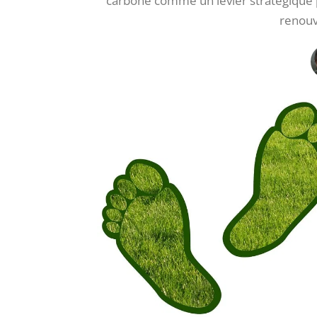
carbone comme un levier stratégique 
renouv