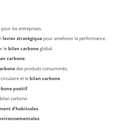
pour les entreprises.
n
levier stratégique
pour améliorer la performance.
r le
bilan carbone
global.
lan carbone
.
carbone
des produits consommés.
irculaire et le
bilan carbone
.
rbone positif
.
 bilan carbone.
ment d’habitudes
.
environnementales
.