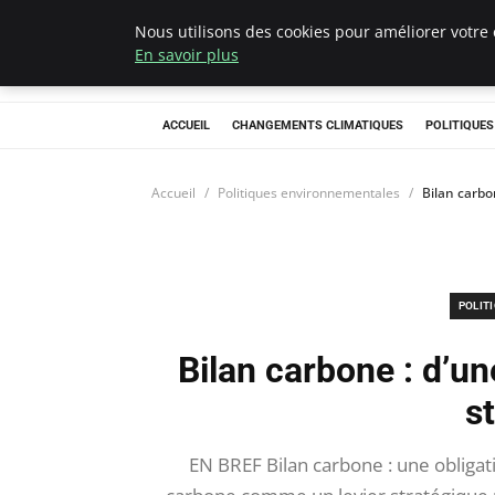
Nous utilisons des cookies pour améliorer votre 
Climategatecoun
En savoir plus
ACCUEIL
CHANGEMENTS CLIMATIQUES
POLITIQUE
Accueil
Politiques environnementales
Bilan carbo
POLIT
Bilan carbone : d’une
s
EN BREF Bilan carbone : une obligati