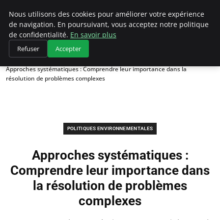
Climategatecountryclub.com
Nous utilisons des cookies pour améliorer votre expérience
de navigation. En poursuivant, vous acceptez notre politique
de confidentialité.
En savoir plus
Refuser
Accepter
Accueil
Politiques environnementales
Approches systématiques : Comprendre leur importance dans la
résolution de problèmes complexes
POLITIQUES ENVIRONNEMENTALES
Approches systématiques :
Comprendre leur importance dans
la résolution de problèmes
complexes