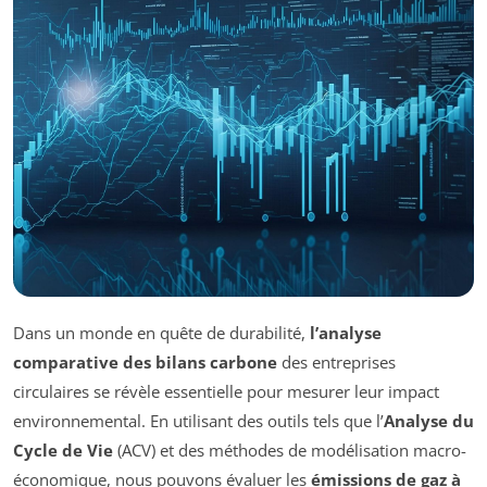
Dans un monde en quête de durabilité,
l’analyse
comparative des bilans carbone
des entreprises
circulaires se révèle essentielle pour mesurer leur impact
environnemental. En utilisant des outils tels que l’
Analyse du
Cycle de Vie
(ACV) et des méthodes de modélisation macro-
économique, nous pouvons évaluer les
émissions de gaz à