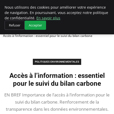
Climategatecountryclub.com
Nous utilisons des cookies pour améliorer votre expérience
de navigation. En poursuivant, vous acceptez notre politique
de confidentialité.
En savoir plus
Refuser
Accepter
Accueil
Politiques environnementales
Accès à l’information : essentiel pour le suivi du bilan carbone
POLITIQUES ENVIRONNEMENTALES
Accès à l’information : essentiel
pour le suivi du bilan carbone
EN BREF Importance de l’accès à l’information pour le
suivi du bilan carbone. Renforcement de la
transparence dans les données environnementales.