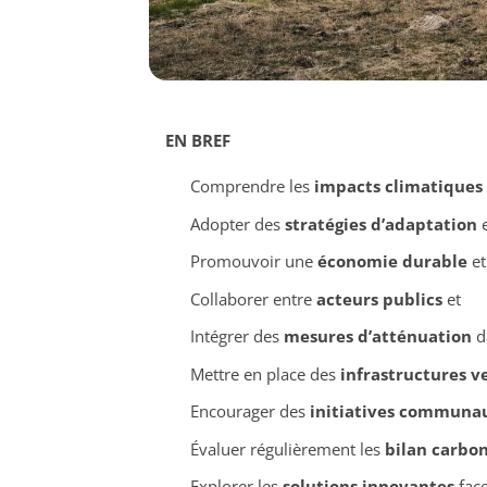
EN BREF
Comprendre les
impacts climatiques
Adopter des
stratégies d’adaptation
e
Promouvoir une
économie durable
et
Collaborer entre
acteurs publics
et
Intégrer des
mesures d’atténuation
da
Mettre en place des
infrastructures v
Encourager des
initiatives communau
Évaluer régulièrement les
bilan carbo
Explorer les
solutions innovantes
face