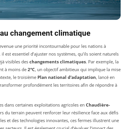
n au changement climatique
evenue une priorité incontournable pour les nations à
, il est essentiel d’ajuster nos systèmes, qu’ils soient naturels
éjà visibles des
changements climatiques
. Par exemple, la
ent à moins de
2°C
, un objectif ambitieux qui implique la mise
texte, le troisième
Plan national d’adaptation
, lancé en
transformer profondément les territoires afin de répondre à
es dans certaines exploitations agricoles en
Chaudière-
 du terrain peuvent renforcer leur résilience face aux défis
les et des technologies innovantes, ces fermes illustrent une
es secteurs. Il est également crucial d’évaluer l’impact des