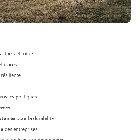
actuels et futurs
fficaces
 résiliente
ns les politiques
ertes
taires
pour la durabilité
ne
des entreprises
 aux défis environnementaux