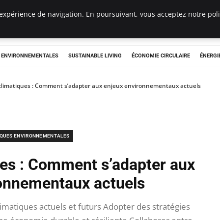
expérience de navigation. En poursuivant, vous acceptez notre polit
tryclub.com
S ENVIRONNEMENTALES
SUSTAINABLE LIVING
ÉCONOMIE CIRCULAIRE
ÉNERGI
 climatiques : Comment s’adapter aux enjeux environnementaux actuels
IQUES ENVIRONNEMENTALES
ues : Comment s’adapter aux
onnementaux actuels
matiques actuels et futurs Adopter des stratégies