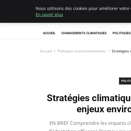
Nous utilisons des cookies pour améliorer votre 
Climategatecoun
En savoir plus
ACCUEIL
CHANGEMENTS CLIMATIQUES
POLITIQUE
Accueil
Politiques environnementales
Stratégies
POLIT
Stratégies climatiq
enjeux envir
EN BREF Comprendre les impacts cli