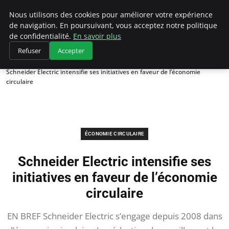
Climategatecountryclub.com
Nous utilisons des cookies pour améliorer votre expérience
de navigation. En poursuivant, vous acceptez notre politique
de confidentialité.
En savoir plus
Refuser
Accepter
Accueil
Économie circulaire
Schneider Electric intensifie ses initiatives en faveur de l’économie
circulaire
ÉCONOMIE CIRCULAIRE
Schneider Electric intensifie ses
initiatives en faveur de l’économie
circulaire
EN BREF Schneider Electric s’engage depuis 2008 dans