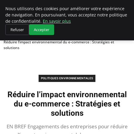
Climategatecountryclub.com
Nous utilisons des cookies pour améliorer votre expérience
de navigation. En poursuivant, vous acceptez notre politique
de confidentialité.
En savoir plus
Refuser
Accepter
Accueil
Politiques environnementales
Réduire l’impact environnemental du e-commerce : Stratégies et
solutions
POLITIQUES ENVIRONNEMENTALES
Réduire l’impact environnemental
du e-commerce : Stratégies et
solutions
EN BREF Engagements des entreprises pour réduire