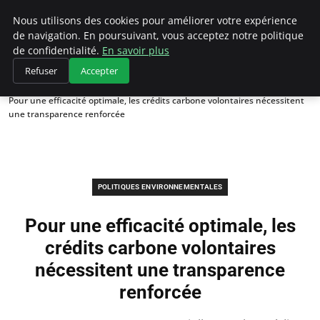
Climategatecountryclub.com
Nous utilisons des cookies pour améliorer votre expérience
de navigation. En poursuivant, vous acceptez notre politique
de confidentialité.
En savoir plus
Refuser
Accepter
Accueil
Politiques environnementales
Pour une efficacité optimale, les crédits carbone volontaires nécessitent
une transparence renforcée
POLITIQUES ENVIRONNEMENTALES
Pour une efficacité optimale, les
crédits carbone volontaires
nécessitent une transparence
renforcée