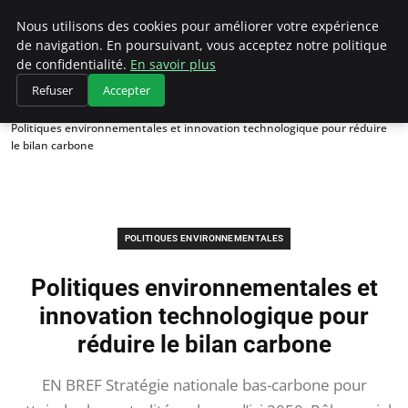
Climategatecountryclub.com
Nous utilisons des cookies pour améliorer votre expérience
de navigation. En poursuivant, vous acceptez notre politique
de confidentialité.
En savoir plus
Refuser
Accepter
Accueil
Politiques environnementales
Politiques environnementales et innovation technologique pour réduire
le bilan carbone
POLITIQUES ENVIRONNEMENTALES
Politiques environnementales et
innovation technologique pour
réduire le bilan carbone
EN BREF Stratégie nationale bas-carbone pour