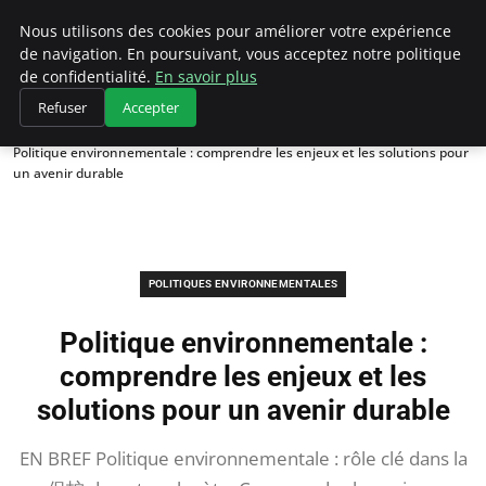
Climategatecountryclub.com
Nous utilisons des cookies pour améliorer votre expérience
de navigation. En poursuivant, vous acceptez notre politique
de confidentialité.
En savoir plus
Refuser
Accepter
Accueil
Politiques environnementales
Politique environnementale : comprendre les enjeux et les solutions pour
un avenir durable
POLITIQUES ENVIRONNEMENTALES
Politique environnementale :
comprendre les enjeux et les
solutions pour un avenir durable
EN BREF Politique environnementale : rôle clé dans la