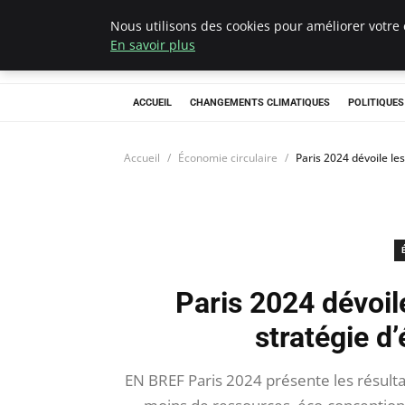
Nous utilisons des cookies pour améliorer votre 
Climategatecoun
En savoir plus
ACCUEIL
CHANGEMENTS CLIMATIQUES
POLITIQUE
Accueil
Économie circulaire
Paris 2024 dévoile le
Paris 2024 dévoile
stratégie d
EN BREF Paris 2024 présente les résultat