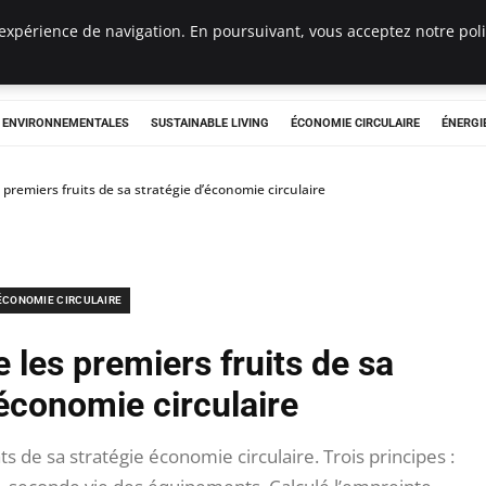
expérience de navigation. En poursuivant, vous acceptez notre polit
tryclub.com
S ENVIRONNEMENTALES
SUSTAINABLE LIVING
ÉCONOMIE CIRCULAIRE
ÉNERGI
s premiers fruits de sa stratégie d’économie circulaire
ÉCONOMIE CIRCULAIRE
 les premiers fruits de sa
’économie circulaire
s de sa stratégie économie circulaire. Trois principes :