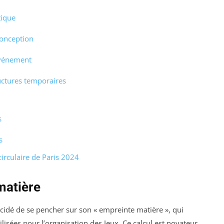
tique
conception
événement
uctures temporaires
s
s
irculaire de Paris 2024
matière
écidé de se pencher sur son « empreinte matière », qui
isées pour l’organisation des Jeux. Ce calcul est novateur