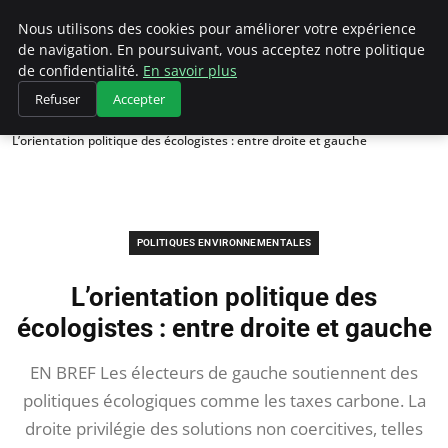
Climategatecountryclub.com
Nous utilisons des cookies pour améliorer votre expérience
de navigation. En poursuivant, vous acceptez notre politique
de confidentialité.
En savoir plus
Refuser
Accepter
Accueil
Politiques environnementales
L’orientation politique des écologistes : entre droite et gauche
POLITIQUES ENVIRONNEMENTALES
L’orientation politique des
écologistes : entre droite et gauche
EN BREF Les électeurs de gauche soutiennent des
politiques écologiques comme les taxes carbone. La
droite privilégie des solutions non coercitives, telles