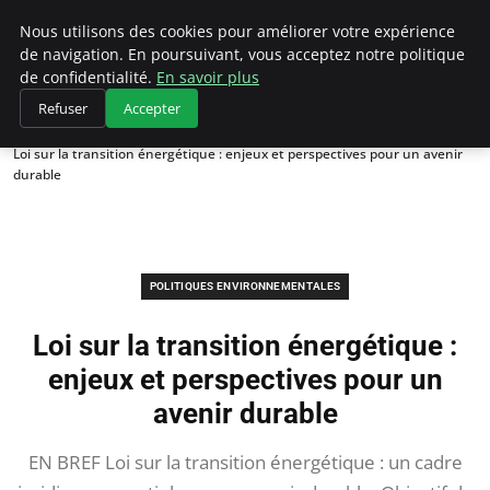
Climategatecountryclub.com
Nous utilisons des cookies pour améliorer votre expérience
de navigation. En poursuivant, vous acceptez notre politique
de confidentialité.
En savoir plus
Refuser
Accepter
Accueil
Politiques environnementales
Loi sur la transition énergétique : enjeux et perspectives pour un avenir
durable
POLITIQUES ENVIRONNEMENTALES
Loi sur la transition énergétique :
enjeux et perspectives pour un
avenir durable
EN BREF Loi sur la transition énergétique : un cadre