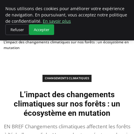
Climategatecountryclub.com
Nous utilisons des cookies pour améliorer votre expérience
de navigation. En poursuivant, vous acceptez notre politique
de confidentialité.
En savoir plus
Refuser
Accepter
Accueil
Changements climatiques
L’impact des changements climatiques sur nos forêts : un écosystème en
mutation
CHANGEMENTS CLIMATIQUES
L’impact des changements
climatiques sur nos forêts : un
écosystème en mutation
EN BREF Changements climatiques affectent les forêts