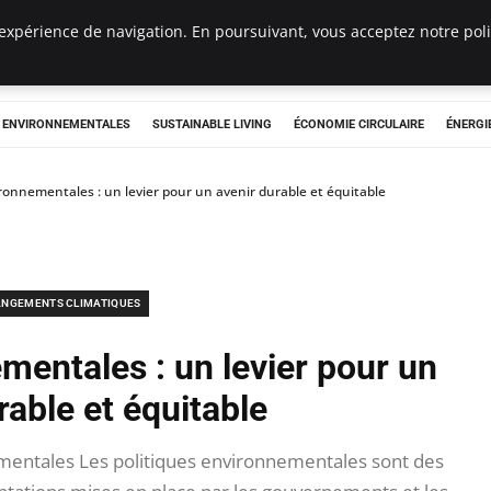
expérience de navigation. En poursuivant, vous acceptez notre polit
tryclub.com
S ENVIRONNEMENTALES
SUSTAINABLE LIVING
ÉCONOMIE CIRCULAIRE
ÉNERGI
ironnementales : un levier pour un avenir durable et équitable
NGEMENTS CLIMATIQUES
mentales : un levier pour un
rable et équitable
ementales Les politiques environnementales sont des