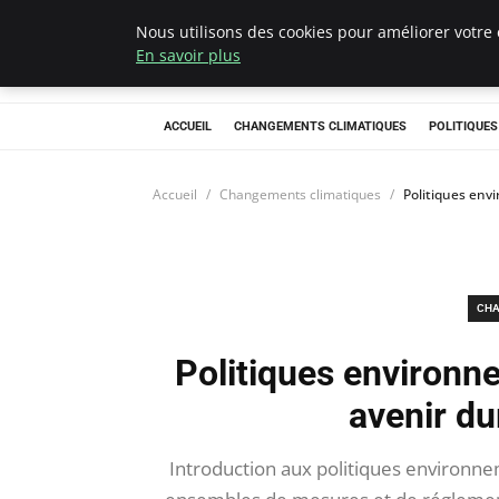
Nous utilisons des cookies pour améliorer votre 
Climategatecoun
En savoir plus
ACCUEIL
CHANGEMENTS CLIMATIQUES
POLITIQUE
Accueil
Changements climatiques
Politiques env
CHA
Politiques environne
avenir du
Introduction aux politiques environn