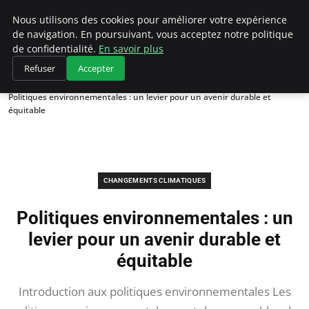
Climategatecountryclub.com
Nous utilisons des cookies pour améliorer votre expérience
de navigation. En poursuivant, vous acceptez notre politique
de confidentialité.
En savoir plus
Refuser
Accepter
Accueil
Changements climatiques
Politiques environnementales : un levier pour un avenir durable et
équitable
CHANGEMENTS CLIMATIQUES
Politiques environnementales : un
levier pour un avenir durable et
équitable
Introduction aux politiques environnementales Les