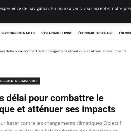
expérience de navigation. En poursuivant, vous acceptez notre polit
tryclub.com
S ENVIRONNEMENTALES
SUSTAINABLE LIVING
ÉCONOMIE CIRCULAIRE
ÉNERGI
ans délai pour combattre le changement climatique et atténuer ses impacts
NGEMENTS CLIMATIQUES
s délai pour combattre le
que et atténuer ses impacts
r lutter contre les changements climatiques Objectif