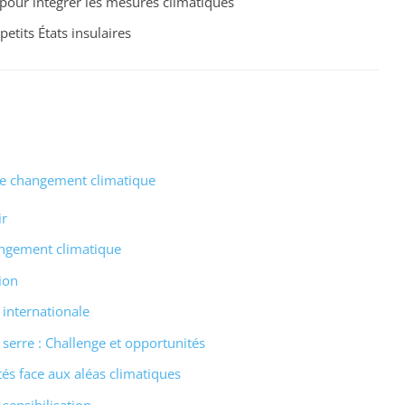
pour intégrer les mesures climatiques
petits États insulaires
le changement climatique
ir
angement climatique
ion
 internationale
 serre : Challenge et opportunités
és face aux aléas climatiques
 sensibilisation