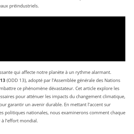
eaux préindustriels.
ssante qui affecte notre planète à un rythme alarmant.
 13
(ODD 13), adopté par l’Assemblée générale des Nations
ombattre ce phénomène dévastateur. Cet article explore les
essaires pour atténuer les impacts du changement climatique,
pour garantir un avenir durable. En mettant l’accent sur
s les politiques nationales, nous examinerons comment chaque
 à l’effort mondial.