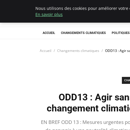
Nous utilisons des cookies pour améliorer votre 
Climategatecoun
En savoir plus
ACCUEIL
CHANGEMENTS CLIMATIQUES
POLITIQUE
Accueil
Changements climatiques
ODD13 : Agir s
CHA
ODD13 : Agir san
changement climati
EN BREF ODD 13 : Mesures urgentes pou