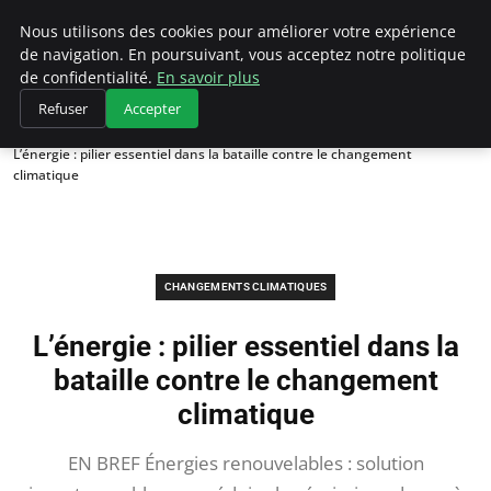
Climategatecountryclub.com
Nous utilisons des cookies pour améliorer votre expérience
de navigation. En poursuivant, vous acceptez notre politique
de confidentialité.
En savoir plus
Refuser
Accepter
Accueil
Changements climatiques
L’énergie : pilier essentiel dans la bataille contre le changement
climatique
CHANGEMENTS CLIMATIQUES
L’énergie : pilier essentiel dans la
bataille contre le changement
climatique
EN BREF Énergies renouvelables : solution