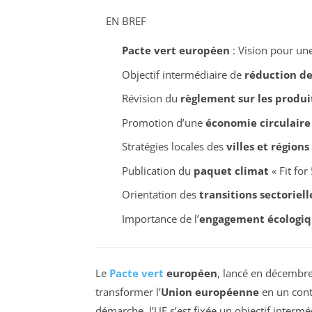
EN BREF
Pacte vert européen
: Vision pour un
Objectif intermédiaire de
réduction de
Révision du
règlement sur les produi
Promotion d’une
économie circulaire
Stratégies locales des
villes et régions
Publication du
paquet climat
« Fit for
Orientation des
transitions sectoriell
Importance de l’
engagement écologi
Le
Pacte vert
européen
, lancé en décembre
transformer l’
Union européenne
en un cont
démarche, l’UE s’est fixée un objectif interm