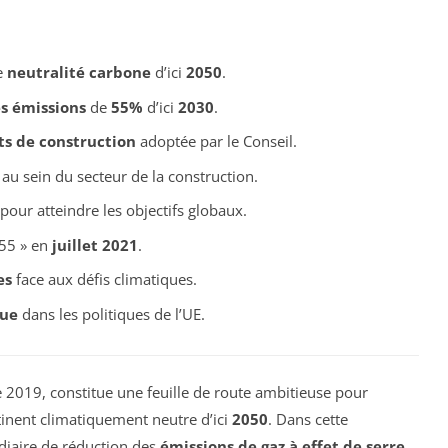
e
neutralité carbone
d’ici
2050
.
s émissions
de
55%
d’ici
2030
.
ts de construction
adoptée par le Conseil.
au sein du secteur de la construction.
pour atteindre les objectifs globaux.
 55 » en
juillet 2021
.
es
face aux défis climatiques.
que
dans les politiques de l’UE.
 2019, constitue une feuille de route ambitieuse pour
inent climatiquement neutre d’ici
2050
. Dans cette
édiaire de réduction des
émissions de gaz à effet de serre