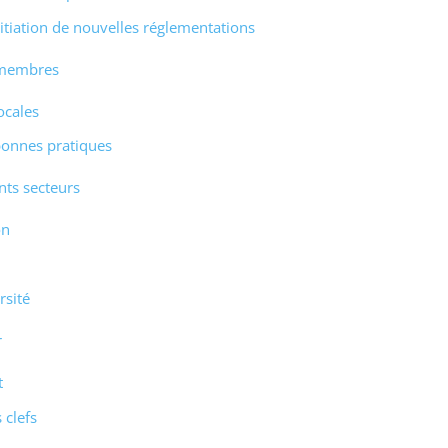
itiation de nouvelles réglementations
 membres
ocales
 bonnes pratiques
nts secteurs
on
rsité
r
t
 clefs