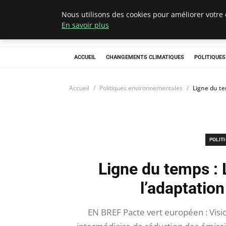
Nous utilisons des cookies pour améliorer votre 
Climategatecoun
En savoir plus
ACCUEIL
CHANGEMENTS CLIMATIQUES
POLITIQUE
Accueil
Politiques environnementales
Ligne du te
POLIT
Ligne du temps : 
l’adaptation
EN BREF Pacte vert européen : Visio