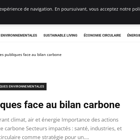
expérience de navigation. En poursuivant, vous acceptez notre polit
tryclub.com
S ENVIRONNEMENTALES
SUSTAINABLE LIVING
ÉCONOMIE CIRCULAIRE
ÉNERGI
ues publiques face au bilan carbone
IQUES ENVIRONNEMENTALES
iques face au bilan carbone
ant climat, air et énergie Importance des actions
te carbone Secteurs impactés : santé, industries, et
rculaire comme stratégie pour un….