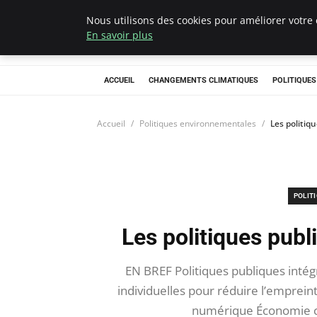
Nous utilisons des cookies pour améliorer votre 
Climategatecoun
En savoir plus
ACCUEIL
CHANGEMENTS CLIMATIQUES
POLITIQUE
Accueil
Politiques environnementales
Les politiq
POLIT
Les politiques publ
EN BREF Politiques publiques intégr
individuelles pour réduire l’emprein
numérique Économie ci