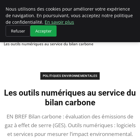
Climategatecountryclub.com
Nous utilisons des cookies pour améliorer votre expérience
de navigation. En poursuivant, vous acceptez notre politique
de confidentialité.
En savoir plus
Refuser
Accepter
Accueil
Politiques environnementales
Les outils numériques au service du bilan carbone
POLITIQUES ENVIRONNEMENTALES
Les outils numériques au service du
bilan carbone
EN BREF Bilan carbone : évaluation des émissions de
gaz à effet de serre (GES). Outils numériques : logiciels
et services pour mesurer l’impact environnemental.