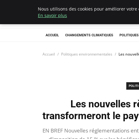
Nous utilisons des cookies pour améliorer votre 
Climategatecoun
En savoir plus
ACCUEIL
CHANGEMENTS CLIMATIQUES
POLITIQUE
Accueil
Politiques environnementales
Les nouvell
POLIT
Les nouvelles r
transformeront le pa
EN BREF Nouvelles réglementations entr