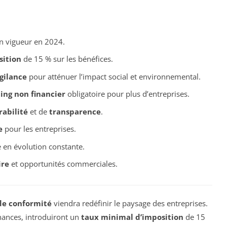
n vigueur en 2024.
sition
de 15 % sur les bénéfices.
gilance
pour atténuer l’impact social et environnemental.
ing non financier
obligatoire pour plus d’entreprises.
rabilité
et de
transparence
.
e
pour les entreprises.
 en évolution constante.
ire
et opportunités commerciales.
 de conformité
viendra redéfinir le paysage des entreprises.
inances, introduiront un
taux minimal d’imposition
de 15