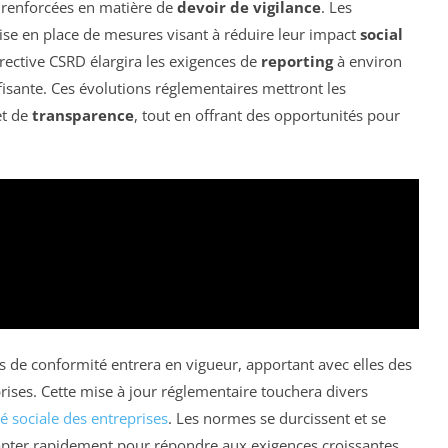
s renforcées en matière de
devoir de vigilance
. Les
mise en place de mesures visant à réduire leur impact
social
irective CSRD élargira les exigences de
reporting
à environ
fisante. Ces évolutions réglementaires mettront les
t de
transparence
, tout en offrant des opportunités pour
s de conformité entrera en vigueur, apportant avec elles des
prises. Cette mise à jour réglementaire touchera divers
é sociale des entreprises
. Les normes se durcissent et se
adapter rapidement pour répondre aux exigences croissantes