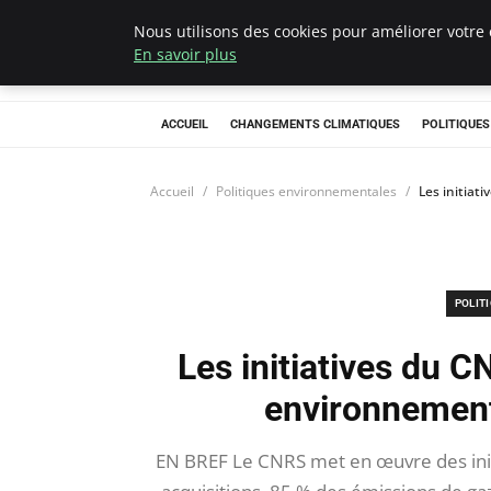
Nous utilisons des cookies pour améliorer votre 
Climategatecoun
En savoir plus
ACCUEIL
CHANGEMENTS CLIMATIQUES
POLITIQUE
Accueil
Politiques environnementales
Les initiat
POLIT
Les initiatives du 
environnement
EN BREF Le CNRS met en œuvre des init