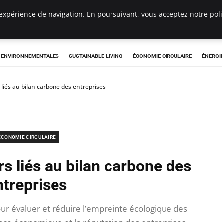
expérience de navigation. En poursuivant, vous acceptez notre polit
tryclub.com
S ENVIRONNEMENTALES
SUSTAINABLE LIVING
ÉCONOMIE CIRCULAIRE
ÉNERGI
 liés au bilan carbone des entreprises
ÉCONOMIE CIRCULAIRE
rs liés au bilan carbone des
ntreprises
our évaluer et réduire l’empreinte écologique des