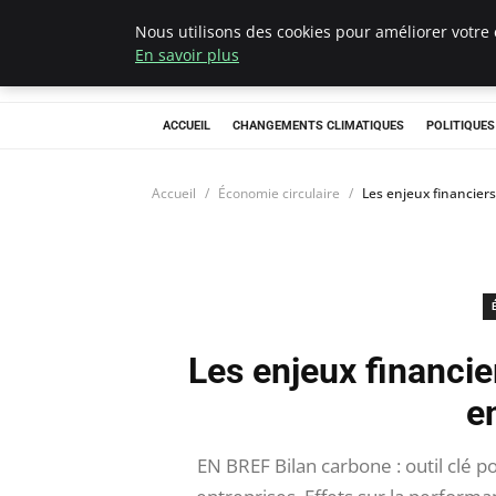
Nous utilisons des cookies pour améliorer votre 
Climategatecoun
En savoir plus
ACCUEIL
CHANGEMENTS CLIMATIQUES
POLITIQUE
Accueil
Économie circulaire
Les enjeux financiers
Les enjeux financie
e
EN BREF Bilan carbone : outil clé p