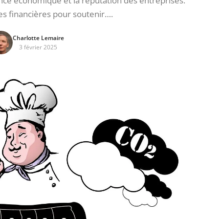
ance économique et la réputation des entreprises.
des financières pour soutenir….
Charlotte Lemaire
3 février 2025