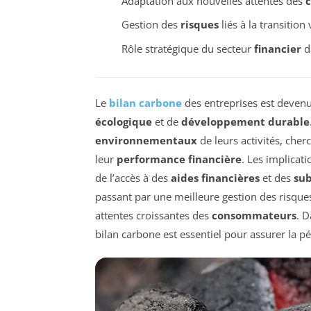
Adaptation aux nouvelles attentes des
Gestion des
risques
liés à la transitio
Rôle stratégique du secteur
financier
da
Le
bilan carbone
des entreprises est devenu
écologique
et de
développement durable
environnementaux
de leurs activités, cher
leur
performance financière
. Les implicat
de l’accès à des
aides financières
et des
su
passant par une meilleure gestion des risque
attentes croissantes des
consommateurs
. D
bilan carbone est essentiel pour assurer la pé