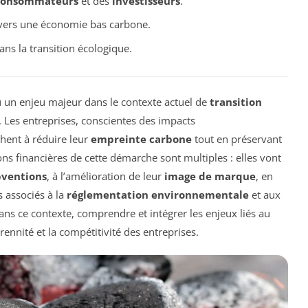
consommateurs
et des
investisseurs
.
n vers une économie bas carbone.
ns la transition écologique.
 un enjeu majeur dans le contexte actuel de
transition
. Les entreprises, conscientes des impacts
chent à réduire leur
empreinte carbone
tout en préservant
ions financières de cette démarche sont multiples : elles vont
bventions
, à l’amélioration de leur
image de marque
, en
s associés à la
réglementation environnementale
et aux
ans ce contexte, comprendre et intégrer les enjeux liés au
rennité et la compétitivité des entreprises.