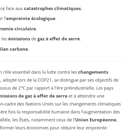
nce face aux
catastrophes climatiques
.
 l’
empreinte écologique
.
nomie circulaire
.
 les
émissions
de
gaz à effet de serre
.
ilan carbone
.
 rôle essentiel dans la lutte contre les
changements
s, adopté lors de la COP21, se distingue par ses objectifs de
sous de 2°C par rapport à l’ère préindustrielle. Les pays
issions de gaz à effet de serre
et à atteindre une
on-cadre des Nations Unies sur les changements climatiques
re fois la responsabilité humaine dans l’augmentation des
allèle, les États, notamment ceux de l’
Union Européenne
,
nsformer leurs économies pour réduire leur empreinte