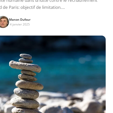
ité humaine dans la lutte contre le réchauffement
 de Paris: objectif de limitation….
Manon Dufour
4 janvier 2025