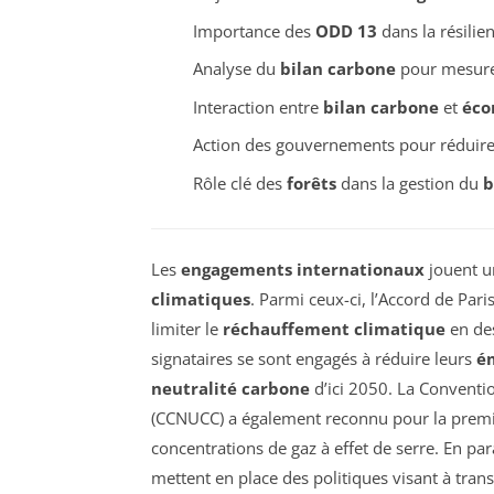
Importance des
ODD 13
dans la résilie
Analyse du
bilan carbone
pour mesurer
Interaction entre
bilan carbone
et
éco
Action des gouvernements pour réduire
Rôle clé des
forêts
dans la gestion du
b
Les
engagements internationaux
jouent un
climatiques
. Parmi ceux-ci, l’Accord de Pari
limiter le
réchauffement climatique
en des
signataires se sont engagés à réduire leurs
ém
neutralité carbone
d’ici 2050. La Conventi
(CCNUCC) a également reconnu pour la premiè
concentrations de gaz à effet de serre. En par
mettent en place des politiques visant à tra