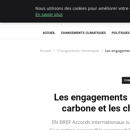
Nous utilisons des cookies pour améliorer votre 
Climategatecoun
En savoir plus
ACCUEIL
CHANGEMENTS CLIMATIQUES
POLITIQUE
Accueil
Changements climatiques
Les engagement
CHA
Les engagements i
carbone et les 
EN BREF Accords internationaux su