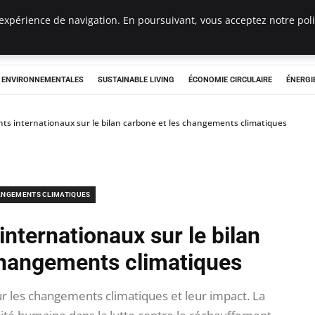
expérience de navigation. En poursuivant, vous acceptez notre polit
tryclub.com
S ENVIRONNEMENTALES
SUSTAINABLE LIVING
ÉCONOMIE CIRCULAIRE
ÉNERGI
s internationaux sur le bilan carbone et les changements climatiques
NGEMENTS CLIMATIQUES
nternationaux sur le bilan
changements climatiques
r les changements climatiques et leur impact. La