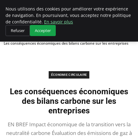
Climategatecountryclub.com
Nous utilisons des cookies pour améliorer votre expérience
de navigation. En poursuivant, vous acceptez notre politique
de confidentialité.
En savoir plus
Refuser
Accepter
Accueil
Économie circulaire
Les conséquences économiques des bilans carbone sur les entreprises
ÉCONOMIE CIRCULAIRE
Les conséquences économiques
des bilans carbone sur les
entreprises
EN BREF Impact économique de la transition vers la
neutralité carbone Évaluation des émissions de gaz à