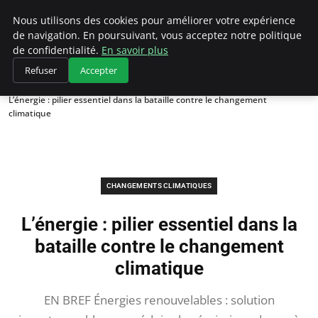
Climategatecountryclub.com
Nous utilisons des cookies pour améliorer votre expérience
de navigation. En poursuivant, vous acceptez notre politique
de confidentialité.
En savoir plus
Refuser
Accepter
Accueil
Changements climatiques
L’énergie : pilier essentiel dans la bataille contre le changement
climatique
CHANGEMENTS CLIMATIQUES
L’énergie : pilier essentiel dans la
bataille contre le changement
climatique
EN BREF Énergies renouvelables : solution