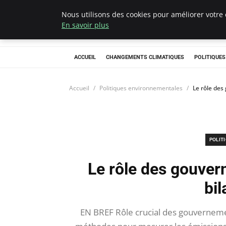
Nous utilisons des cookies pour améliorer votre 
Climategatecoun
En savoir plus
ACCUEIL
CHANGEMENTS CLIMATIQUES
POLITIQUE
Accueil
Politiques environnementales
Le rôle des
POLIT
Le rôle des gouver
bi
EN BREF Rôle crucial des gouverneme