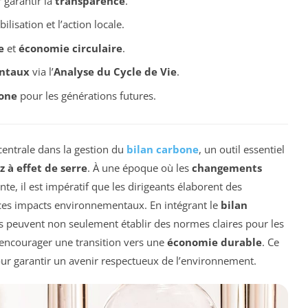
 garantir la
transparence
.
ilisation et l’action locale.
e
et
économie circulaire
.
ntaux
via l’
Analyse du Cycle de Vie
.
bone
pour les générations futures.
entrale dans la gestion du
bilan carbone
, un outil essentiel
z à effet de serre
. À une époque où les
changements
e, il est impératif que les dirigeants élaborent des
r ces impacts environnementaux. En intégrant le
bilan
ls peuvent non seulement établir des normes claires pour les
 encourager une transition vers une
économie durable
. Ce
our garantir un avenir respectueux de l’environnement.