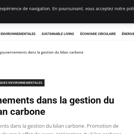
expérience de navigation. En poursuivant, vous acceptez notre polit
tryclub.com
S ENVIRONNEMENTALES
SUSTAINABLE LIVING
ÉCONOMIE CIRCULAIRE
ÉNERGI
 gouvernements dans la gestion du bilan carbone
IQUES ENVIRONNEMENTALES
nements dans la gestion du
lan carbone
nts dans la gestion du bilan carbone. Promotion de