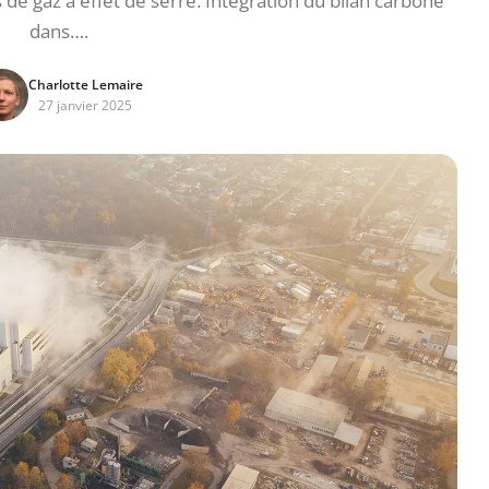
e gaz à effet de serre. Intégration du bilan carbone
dans….
Charlotte Lemaire
27 janvier 2025