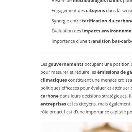
Besoin de
méthodologies fiables
pour
Engagement des
citoyens
dans la sensib
Synergie entre
tarification du carbon
Évaluation des
impacts environneme
Importance d’une
transition bas-car
Les
gouvernements
occupent une position c
pour mesurer et réduire les
émissions de ga
climatiques
constituent une menace croissant
politiques efficaces pour évaluer et atténue
carbone
dans leurs décisions stratégiques, i
entreprises
et les citoyens, mais également
rôle proactif est d’une importance capitale p