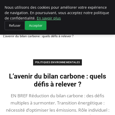
Climategatecountryclub.com
Nous utilisons des cookies pour améliorer votre expérience
de navigation. En poursuivant, vous acceptez notre politique
de confidentialité.
En savoir plus
Refuser
Accepter
Accueil
Politiques environnementales
L’avenir du bilan carbone : quels défis à relever ?
POLITIQUES ENVIRONNEMENTALES
L’avenir du bilan carbone : quels
défis à relever ?
EN BREF Réduction du bilan carbone : des défis
multiples à surmonter. Transition énergétique :
nécessité d’optimiser les émissions. Rôle individuel :