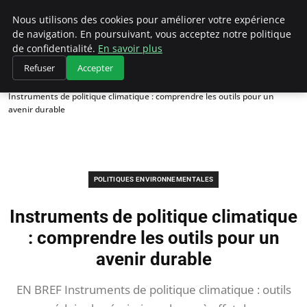
Climategatecountryclub.com
Nous utilisons des cookies pour améliorer votre expérience
de navigation. En poursuivant, vous acceptez notre politique
de confidentialité.
En savoir plus
Refuser
Accepter
Accueil
Politiques environnementales
Instruments de politique climatique : comprendre les outils pour un
avenir durable
POLITIQUES ENVIRONNEMENTALES
Instruments de politique climatique
: comprendre les outils pour un
avenir durable
EN BREF Instruments de politique climatique : outils