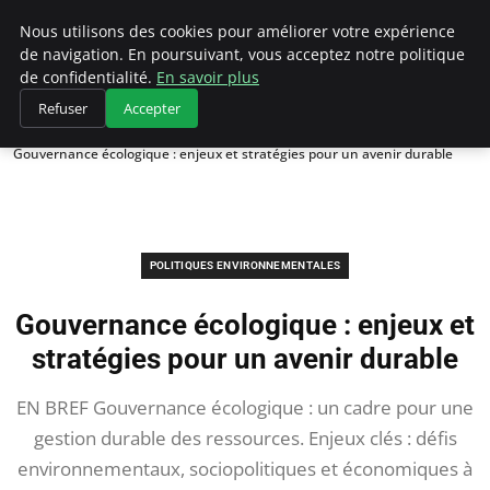
Climategatecountryclub.com
Nous utilisons des cookies pour améliorer votre expérience
de navigation. En poursuivant, vous acceptez notre politique
de confidentialité.
En savoir plus
Refuser
Accepter
Accueil
Politiques environnementales
Gouvernance écologique : enjeux et stratégies pour un avenir durable
POLITIQUES ENVIRONNEMENTALES
Gouvernance écologique : enjeux et
stratégies pour un avenir durable
EN BREF Gouvernance écologique : un cadre pour une
gestion durable des ressources. Enjeux clés : défis
environnementaux, sociopolitiques et économiques à