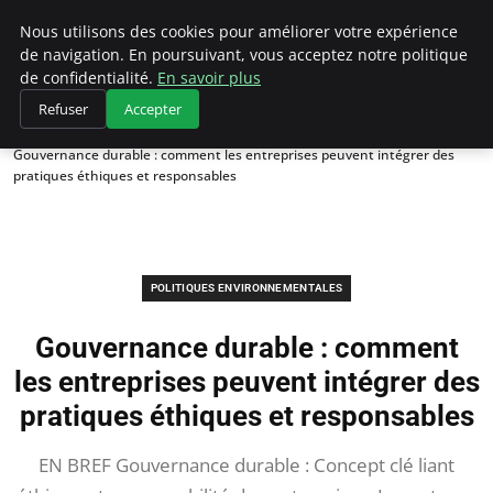
Climategatecountryclub.com
Nous utilisons des cookies pour améliorer votre expérience
de navigation. En poursuivant, vous acceptez notre politique
de confidentialité.
En savoir plus
Refuser
Accepter
Accueil
Politiques environnementales
Gouvernance durable : comment les entreprises peuvent intégrer des
pratiques éthiques et responsables
POLITIQUES ENVIRONNEMENTALES
Gouvernance durable : comment
les entreprises peuvent intégrer des
pratiques éthiques et responsables
EN BREF Gouvernance durable : Concept clé liant