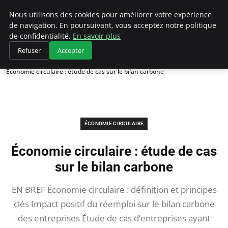
Climategatecountryclub.com
Nous utilisons des cookies pour améliorer votre expérience
de navigation. En poursuivant, vous acceptez notre politique
de confidentialité.
En savoir plus
Refuser
Accepter
Accueil
Économie circulaire
Économie circulaire : étude de cas sur le bilan carbone
ÉCONOMIE CIRCULAIRE
Économie circulaire : étude de cas
sur le bilan carbone
EN BREF Économie circulaire : définition et principes
clés Impact positif du réemploi sur le bilan carbone
des entreprises Étude de cas d’entreprises ayant