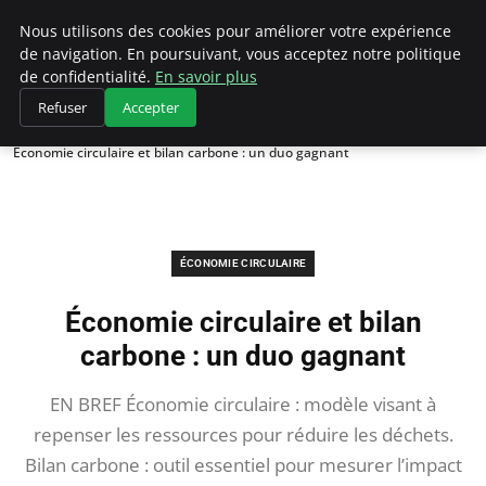
Climategatecountryclub.com
Nous utilisons des cookies pour améliorer votre expérience
de navigation. En poursuivant, vous acceptez notre politique
de confidentialité.
En savoir plus
Refuser
Accepter
Accueil
Économie circulaire
Économie circulaire et bilan carbone : un duo gagnant
ÉCONOMIE CIRCULAIRE
Économie circulaire et bilan
carbone : un duo gagnant
EN BREF Économie circulaire : modèle visant à
repenser les ressources pour réduire les déchets.
Bilan carbone : outil essentiel pour mesurer l’impact