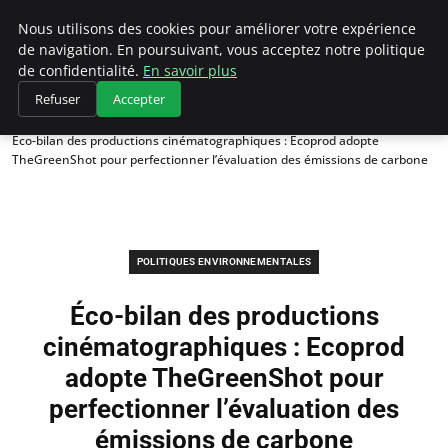
Climategatecountryclub.com
Nous utilisons des cookies pour améliorer votre expérience
de navigation. En poursuivant, vous acceptez notre politique
de confidentialité.
En savoir plus
Refuser
Accepter
Accueil
Politiques environnementales
Éco-bilan des productions cinématographiques : Ecoprod adopte
TheGreenShot pour perfectionner l’évaluation des émissions de carbone
POLITIQUES ENVIRONNEMENTALES
Éco-bilan des productions
cinématographiques : Ecoprod
adopte TheGreenShot pour
perfectionner l’évaluation des
émissions de carbone