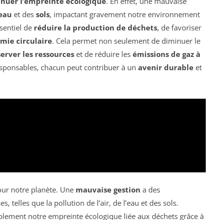
nuer l’empreinte écologique
. En effet, une mauvaise
eau
et des
sols
, impactant gravement notre environnement
ssentiel de
réduire la production de déchets
, de favoriser
mie circulaire
. Cela permet non seulement de diminuer le
erver les ressources
et de réduire les
émissions de gaz à
esponsables, chacun peut contribuer à un
avenir durable
et
our notre planète. Une
mauvaise gestion
a des
elles que la pollution de l’air, de l’eau et des sols.
rablement notre empreinte écologique liée aux déchets grâce à