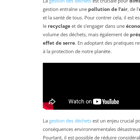
La
gestion des déchets
est cruciale pour
dimi
gestion entraîne une
pollution de l’air
, de l’
et la santé de tous. Pour contrer cela, il est e
le
recyclage
et de s’engager dans une
écono
volume des déchets, mais également de
prés
effet de serre
. En adoptant des pratiques r
à la protection de notre planète.
La
gestion des déchets
est un enjeu crucial p
conséquences environnementales désastreuses, t
Pourtant, il est possible de réduire considé