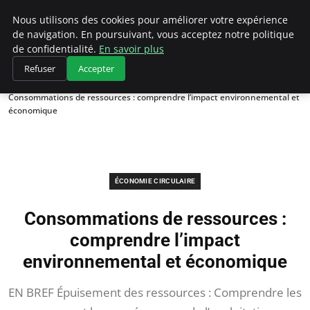
Climategatecountryclub.com
Nous utilisons des cookies pour améliorer votre expérience
de navigation. En poursuivant, vous acceptez notre politique
de confidentialité.
En savoir plus
Refuser
Accepter
Accueil
Économie circulaire
Consommations de ressources : comprendre l’impact environnemental et
économique
ÉCONOMIE CIRCULAIRE
Consommations de ressources :
comprendre l’impact
environnemental et économique
EN BREF Épuisement des ressources : Comprendre les