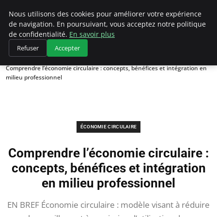
Climategatecountryclub.com
Nous utilisons des cookies pour améliorer votre expérience
de navigation. En poursuivant, vous acceptez notre politique
de confidentialité.
En savoir plus
Refuser
Accepter
Accueil
Économie circulaire
Comprendre l’économie circulaire : concepts, bénéfices et intégration en
milieu professionnel
ÉCONOMIE CIRCULAIRE
Comprendre l’économie circulaire :
concepts, bénéfices et intégration
en milieu professionnel
EN BREF Économie circulaire : modèle visant à réduire