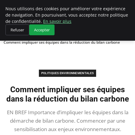
Climategatecountryclub.com
Nous utilisons des cookies pour améliorer votre expérience
de navigation. En poursuivant, vous acceptez notre politique
de confidentialité.
En savoir plus
Refuser
Accepter
Accueil
Politiques environnementales
Comment impliquer ses équipes dans la réduction du bilan carbone
POLITIQUES ENVIRONNEMENTALES
Comment impliquer ses équipes
dans la réduction du bilan carbone
EN BREF Importance d’impliquer les équipes dans la
démarche de bilan carbone. Commencer par une
sensibilisation aux enjeux environnementaux.