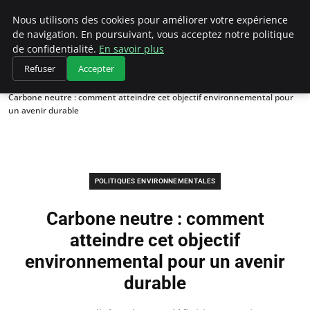
Climategatecountryclub.com
Nous utilisons des cookies pour améliorer votre expérience
de navigation. En poursuivant, vous acceptez notre politique
de confidentialité.
En savoir plus
Refuser
Accepter
Accueil
Politiques environnementales
Carbone neutre : comment atteindre cet objectif environnemental pour
un avenir durable
POLITIQUES ENVIRONNEMENTALES
Carbone neutre : comment
atteindre cet objectif
environnemental pour un avenir
durable