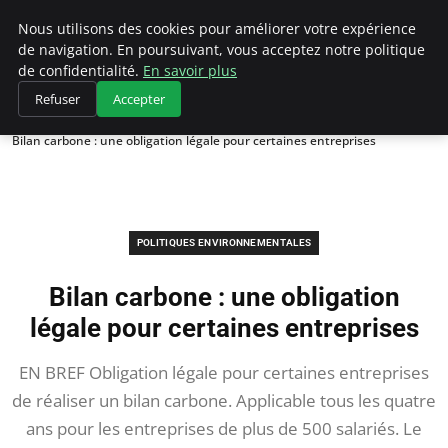
Climategatecountryclub.com
Nous utilisons des cookies pour améliorer votre expérience
de navigation. En poursuivant, vous acceptez notre politique
de confidentialité.
En savoir plus
Refuser
Accepter
Accueil
Politiques environnementales
Bilan carbone : une obligation légale pour certaines entreprises
POLITIQUES ENVIRONNEMENTALES
Bilan carbone : une obligation
légale pour certaines entreprises
EN BREF Obligation légale pour certaines entreprises
de réaliser un bilan carbone. Applicable tous les quatre
ans pour les entreprises de plus de 500 salariés. Le