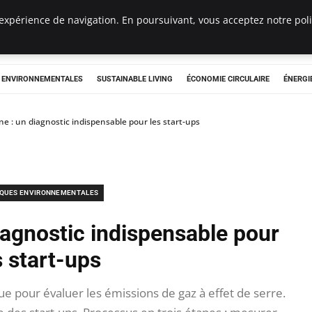
expérience de navigation. En poursuivant, vous acceptez notre polit
tryclub.com
S ENVIRONNEMENTALES
SUSTAINABLE LIVING
ÉCONOMIE CIRCULAIRE
ÉNERGI
ne : un diagnostic indispensable pour les start-ups
IQUES ENVIRONNEMENTALES
iagnostic indispensable pour
s start-ups
ue pour évaluer les émissions de gaz à effet de serre.