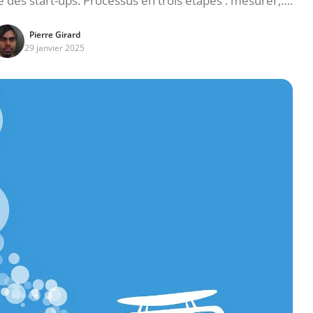
des start-ups. Processus en trois étapes : mesurer,….
Pierre Girard
29 janvier 2025