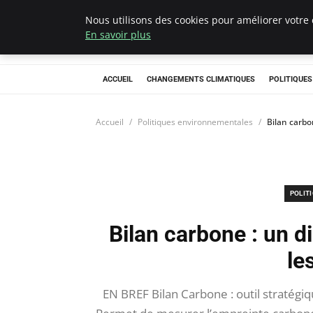
Nous utilisons des cookies pour améliorer votre 
Climategatecoun
En savoir plus
ACCUEIL
CHANGEMENTS CLIMATIQUES
POLITIQUE
Accueil
Politiques environnementales
Bilan carbo
POLIT
Bilan carbone : un d
le
EN BREF Bilan Carbone : outil stratégiq