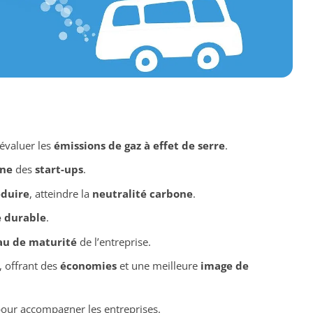
 évaluer les
émissions de gaz à effet de serre
.
one
des
start-ups
.
éduire
, atteindre la
neutralité carbone
.
 durable
.
au de maturité
de l’entreprise.
, offrant des
économies
et une meilleure
image de
pour accompagner les entreprises.