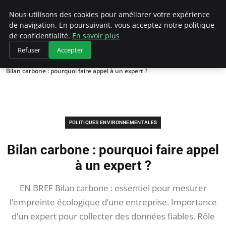
Climategatecountryclub.com
Nous utilisons des cookies pour améliorer votre expérience
de navigation. En poursuivant, vous acceptez notre politique
de confidentialité.
En savoir plus
Refuser
Accepter
Accueil
Politiques environnementales
Bilan carbone : pourquoi faire appel à un expert ?
POLITIQUES ENVIRONNEMENTALES
Bilan carbone : pourquoi faire appel
à un expert ?
EN BREF Bilan carbone : essentiel pour mesurer
l’empreinte écologique d’une entreprise. Importance
d’un expert pour collecter des données fiables. Rôle