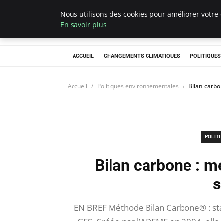
Nous utilisons des cookies pour améliorer votre 
Climategatecoun
En savoir plus
ACCUEIL
CHANGEMENTS CLIMATIQUES
POLITIQUE
Accueil
Politiques environnementales
Bilan carbo
POLIT
Bilan carbone : m
s
EN BREF Méthode Bilan Carbone® : sta