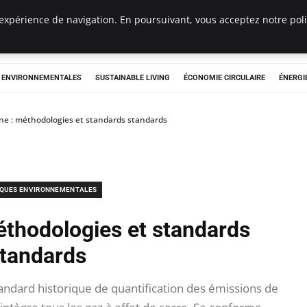
expérience de navigation. En poursuivant, vous acceptez notre polit
tryclub.com
S ENVIRONNEMENTALES
SUSTAINABLE LIVING
ÉCONOMIE CIRCULAIRE
ÉNERGI
ne : méthodologies et standards standards
IQUES ENVIRONNEMENTALES
éthodologies et standards
tandards
ndard historique de quantification des émissions de