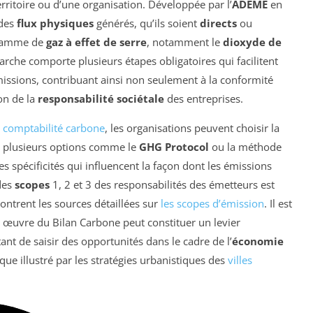
erritoire ou d’une organisation. Développée par l’
ADEME
en
 des
flux physiques
générés, qu’ils soient
directs
ou
 gamme de
gaz à effet de serre
, notamment le
dioxyde de
rche comporte plusieurs étapes obligatoires qui facilitent
missions, contribuant ainsi non seulement à la conformité
on de la
responsabilité sociétale
des entreprises.
 comptabilité carbone
, les organisations peuvent choisir la
mi plusieurs options comme le
GHG Protocol
ou la méthode
 spécificités qui influencent la façon dont les émissions
des
scopes
1, 2 et 3 des responsabilités des émetteurs est
ontrent les sources détaillées sur
les scopes d’émission
. Il est
 œuvre du Bilan Carbone peut constituer un levier
ant de saisir des opportunités dans le cadre de l’
économie
ue illustré par les stratégies urbanistiques des
villes