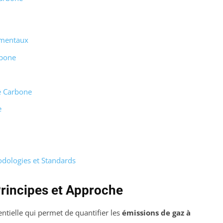
amentaux
rbone
é Carbone
e
dologies et Standards
rincipes et Approche
tielle qui permet de quantifier les
émissions de gaz à