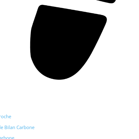
roche
e Bilan Carbone
arbone