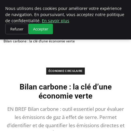
Climategatecountryclub.com
Nous utilisons des cookies pour améliorer votre expérience
de navigation. En poursuivant, vous acceptez notre politique
de confidentialité.
En savoir plus
Refuser
Accepter
Accueil
Économie circulaire
Bilan carbone : la clé d’une économie verte
ÉCONOMIE CIRCULAIRE
Bilan carbone : la clé d’une
économie verte
EN BREF Bilan carbone : outil essentiel pour évaluer
les émissions de gaz à effet de serre. Permet
d’identifier et de quantifier les émissions directes et