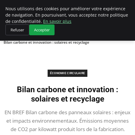
Climategatecountryclub.com
Nous utilisons des cookies pour améliorer votre expérience
de navigation. En poursuivant, vous acceptez notre politique
de confidentialité.
En savoir plus
Refuser
Accepter
Accueil
Économie circulaire
Bilan carbone et innovation : solaires et recyclage
ÉCONOMIE CIRCULAIRE
Bilan carbone et innovation :
solaires et recyclage
EN BREF Bilan carbone des panneaux solaires : enjeux
et impacts environnementaux. Émissions moyennes
de CO2 par kilowatt produit lors de la fabrication.