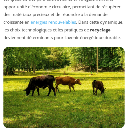
opportunité d’économie circulaire, permettant de récupérer
des matériaux précieux et de répondre à la demande
croissante en
énergies renouvelables
. Dans cette dynamique,
les choix technologiques et les pratiques de
recyclage
deviennent déterminants pour l’avenir énergétique durable.