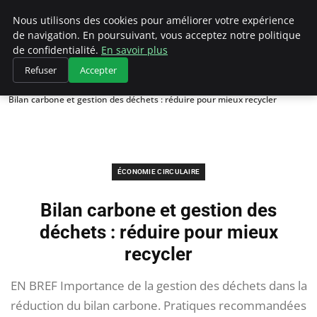
Climategatecountryclub.com
Nous utilisons des cookies pour améliorer votre expérience
de navigation. En poursuivant, vous acceptez notre politique
de confidentialité.
En savoir plus
Refuser
Accepter
Accueil
Économie circulaire
Bilan carbone et gestion des déchets : réduire pour mieux recycler
ÉCONOMIE CIRCULAIRE
Bilan carbone et gestion des
déchets : réduire pour mieux
recycler
EN BREF Importance de la gestion des déchets dans la
réduction du bilan carbone. Pratiques recommandées