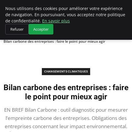
Climategatecountryclub.com
Nous utilisons des cookies pour améliorer votre expérience
de navigation. En poursuivant, vous acceptez notre politique
de confidentialité.
En savoir plus
Refuser
Accepter
Accueil
Changements climatiques
Bilan carbone des entreprises : faire le point pour mieux agir
CHANGEMENTS CLIMATIQUES
Bilan carbone des entreprises : faire
le point pour mieux agir
EN BREF Bilan Carbone : outil diagnostic pour mesurer
l’empreinte carbone des entreprises. Obligations des
entreprises concernant leur impact environnemental.