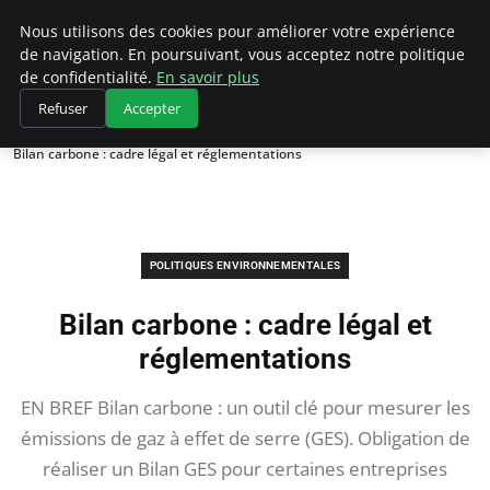
Climategatecountryclub.com
Nous utilisons des cookies pour améliorer votre expérience
de navigation. En poursuivant, vous acceptez notre politique
de confidentialité.
En savoir plus
Refuser
Accepter
Accueil
Politiques environnementales
Bilan carbone : cadre légal et réglementations
POLITIQUES ENVIRONNEMENTALES
Bilan carbone : cadre légal et
réglementations
EN BREF Bilan carbone : un outil clé pour mesurer les
émissions de gaz à effet de serre (GES). Obligation de
réaliser un Bilan GES pour certaines entreprises